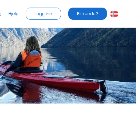
Logg inn
Bli kunde?
r
Hjelp