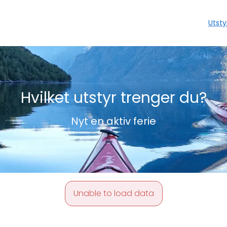
Utsty
Hvilket utstyr trenger du?
Nyt en aktiv ferie
Unable to load data