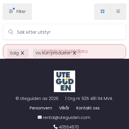
Filter
Søk etter utstyr
Unable to load data
Salg
Vis kun produkter
©
Uteguiden as
2026
| Org nr
925 481 114 MVA
Personvern
Vilkår
Kontakt oss
rental@uteguiden.com
40554670