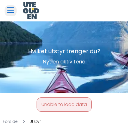
Hvilket utstyr trenger du?
Nyt en aktiv ferie
Unable to load data
Forside
Utstyr