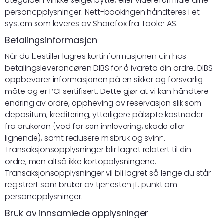
Uteguiden vil ikke selge, bytte, eller videreformidle dine
personopplysninger. Nett-bookingen håndteres i et
system som leveres av
Sharefox
fra
Tooler AS
.
Betalingsinformasjon
Når du bestiller lagres kortinformasjonen din hos
betalingsleverandøren DIBS for å ivareta din ordre. DIBS
oppbevarer informasjonen på en sikker og forsvarlig
måte og er PCI sertifisert. Dette gjør at vi kan håndtere
endring av ordre, oppheving av reservasjon slik som
depositum, kreditering, ytterligere påløpte kostnader
fra brukeren (ved for sen innlevering, skade eller
lignende), samt redusere misbruk og svinn.
Transaksjonsopplysninger blir lagret relatert til din
ordre, men altså ikke kortopplysningene.
Transaksjonsopplysninger vil bli lagret så lenge du står
registrert som bruker av tjenesten jf. punkt om
personopplysninger.
Bruk av innsamlede opplysninger